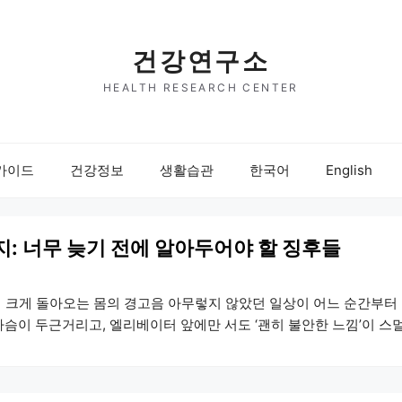
건강연구소
HEALTH RESEARCH CENTER
가이드
건강정보
생활습관
한국어
English
지: 너무 늦기 전에 알아두어야 할 징후들
 더 크게 돌아오는 몸의 경고음 아무렇지 않았던 일상이 어느 순간부터
가슴이 두근거리고, 엘리베이터 앞에만 서도 ‘괜히 불안한 느낌’이 스
 단서를 초반에 알아차리지 못한다. 그저 “요즘 좀 예민한가?” 정도로 
간 갑작스러운 공황발작을 경험하게 …
더 읽기