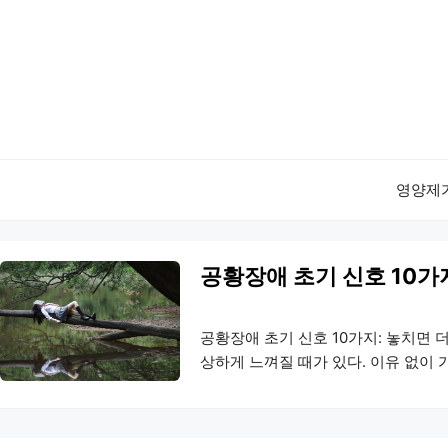
컨
텐
츠
로
건
너
뛰
기
영양제
공황장애 초기 신호 10가
공황장애 초기 신호 10가지: 놓치면
상하게 느껴질 때가 있다. 이유 없이 
멀 올라오는 것. 사실 많은 사람은 이
기고, 그렇게 몇 주 지나면 어느 순