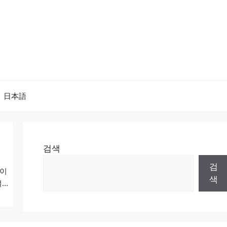
日本語
검색
검
 이
색
멀스
넘