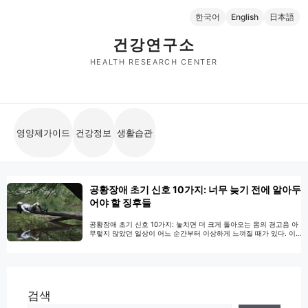
컨
한국어
English
日本語
텐
츠
건강연구소
로
HEALTH RESEARCH CENTER
건
너
뛰
기
영양제가이드
건강정보
생활습관
공황장애 초기 신호 10가지: 너무 늦기 전에 알아두
어야 할 징후들
공황장애 초기 신호 10가지: 놓치면 더 크게 돌아오는 몸의 경고음 아
무렇지 않았던 일상이 어느 순간부터 이상하게 느껴질 때가 있다. 이
유 없이 가슴이 두근거리고, 엘리베이터 앞에만 서도 ‘괜히 불안한 느
낌’이 스멀스멀 올라오는 것. 사실 많은 사람은 이 단서를 초반에 알아
차리지 못한다. 그저 “요즘 좀 예민한가?” 정도로 넘기고, 그렇게 몇
주 지나면 어느 순간 갑작스러운 공황발작을 경험하게 …
더 읽기
검색