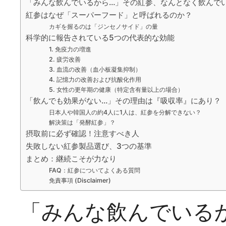
「みんな飲んでいるから…」その紅参、なんとなく飲んで
紅参はなぜ「スーパーフード」と呼ばれるのか？
カギを握るのは「ジンセノサイド」の量
科学的に報告されている5つの代表的な効能
1. 免疫力の増進
2. 疲労改善
3. 血流の改善（血小板凝集抑制）
4. 記憶力の改善および抗酸化作用
5. 女性の更年期の健康（特定含有量以上の場合）
「飲んでも効果がない…」その理由は『吸収率』にあり？
日本人や韓国人の約4人に1人は、紅参を分解できない？
解決策は「発酵紅参」？
摂取前に必ず確認！注意すべき人
失敗しない紅参製品選び、3つの基準
まとめ：継続こそが力なり
FAQ：紅参についてよくある質問
免責事項 (Disclaimer)
「みんな飲んでいる