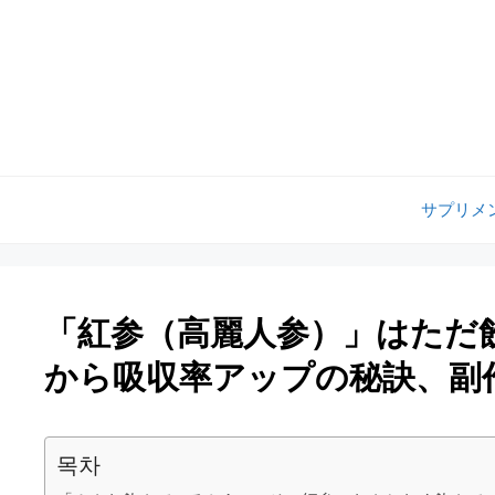
コ
ン
テ
ン
ツ
へ
ス
キ
サプリメ
ッ
プ
「紅参（高麗人参）」はただ
から吸収率アップの秘訣、副
목차