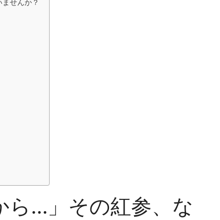
いませんか？
から…」その紅参、な