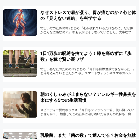
なぜストレスで肩が凝り、胃が痛むのか？心と体
の「見えない連結」を科学する
忙しい方のための3行まとめ 「心が疲れているだけなのに、なぜ体
がこんなに痛むの？」 私も以前はそう思っていました。大事なプレ
ゼンの前や人間関係で悩んでいる時、決まって胃がキリキリした
り、肩が石のように硬くなったり……。「 …
続きを読む
1日1万歩の呪縛を捨てよう！膝を痛めずに「歩
数」を稼ぐ賢い裏ワザ
忙しいあなたのための3行まとめ 「今日も目標達成できなかった…」
と落ち込んでいませんか？ 夜、スマートウォッチやスマホのヘルス
ケアアプリを見たとき、そこに表示された「3,245歩」という数字を
見て、ため息をついたことはあ …
続きを読む
朝のくしゃみが止まらない？アレルギー性鼻炎を
楽にする5つの生活習慣
スピーディー要約ボックス 「今日もティッシュ一箱、使い切ってい
ませんか？」 検索してこの記事に辿り着いた皆さんの気持ち、痛い
ほどよく分かります。 私も以前は、朝起きた瞬間にくしゃみが止ま
らず、鼻が真っ赤に荒れるまでかみ続 …
続きを読む
乳酸菌、まだ「菌の数」で選んでる？お金を無駄