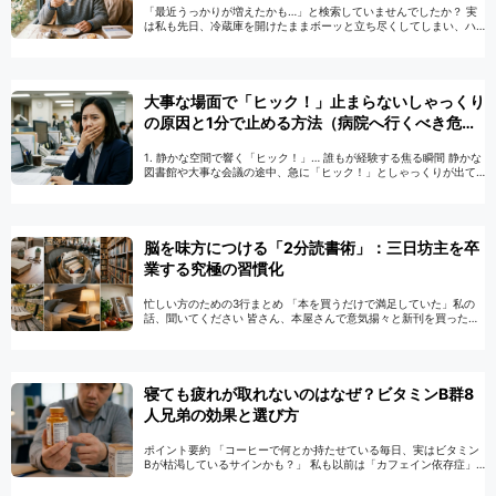
「最近うっかりが増えたかも…」と検索していませんでしたか？ 実
は私も先日、冷蔵庫を開けたままボーッと立ち尽くしてしまい、ハ
ッと不安になったことがあります。スマホを手に握りしめたまま
「あれ、スマホどこ置いたっけ？」と家中を …
続きを読む
大事な場面で「ヒック！」止まらないしゃっくり
の原因と1分で止める方法（病院へ行くべき危険
信号まで）
1. 静かな空間で響く「ヒック！」… 誰もが経験する焦る瞬間 静かな
図書館や大事な会議の途中、急に「ヒック！」としゃっくりが出て
焦った経験、誰にでもありますよね。口を手で押さえてみたり、必
死に息を止めてみたり …
続きを読む
脳を味方につける「2分読書術」：三日坊主を卒
業する究極の習慣化
忙しい方のための3行まとめ 「本を買うだけで満足していた」私の
話、聞いてください 皆さん、本屋さんで意気揚々と新刊を買ったの
に、数ヶ月後にはその本が部屋の隅でホコリを被っていたり、いつ
の間にかモニターの台になっていたりし …
続きを読む
寝ても疲れが取れないのはなぜ？ビタミンB群8
人兄弟の効果と選び方
ポイント要約 「コーヒーで何とか持たせている毎日、実はビタミン
Bが枯渇しているサインかも？」 私も以前は「カフェイン依存症」
に近い状態でした。朝起きたらまずブラックコーヒーを飲まない
と、脳が起動しない感じだったんです。で …
続きを読む