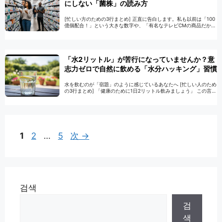
にしない「菌株」の読み方
[忙しい方のための3行まとめ] 正直に告白します。私も以前は「100
億個配合！」という大きな数字や、「有名なテレビCMの商品だか
ら」という理由だけで選んでいました。「数が多ければ多いほど良
いに決まってる」と思っていたんで …
続きを読む
「水2リットル」が苦行になっていませんか？意
志力ゼロで自然に飲める「水分ハッキング」習慣
水を飲むのが「宿題」のように感じているあなたへ [忙しい人のため
の3行まとめ] 「健康のために1日2リットル飲みましょう」 この言
葉、もう聞き飽きましたよね？私も以前、手帳に「水8杯チェックリ
スト」を作って挑みましたが、 …
続きを読む
ペ
ペ
ペ
1
2
…
5
次
→
ー
ー
ー
ジ
ジ
ジ
검색
검
색