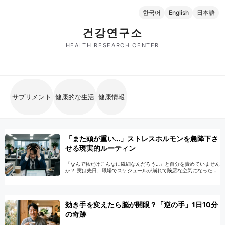
コ
한국어
English
日本語
ン
テ
건강연구소
ン
HEALTH RESEARCH CENTER
ツ
へ
ス
キ
サプリメント
健康的な生活
健康情報
ッ
プ
「また頭が重い…」ストレスホルモンを急降下さ
せる現実的ルーティン
「なんで私だけこんなに繊細なんだろう…」と自分を責めていません
か？ 実は先日、職場でスケジュールが崩れて険悪な空気になった
時、急に胸が詰まるような感覚になって冷や汗が出てきたんです。
指先は冷たくなり、頭の中が真っ白になっ …
続きを読む
効き手を変えたら脳が開眼？「逆の手」1日10分
の奇跡