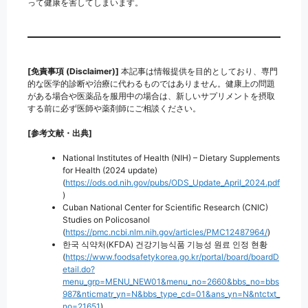
って健康を害してしまいます。
[免責事項 (Disclaimer)]
本記事は情報提供を目的としており、専門
的な医学的診断や治療に代わるものではありません。健康上の問題
がある場合や医薬品を服用中の場合は、新しいサプリメントを摂取
する前に必ず医師や薬剤師にご相談ください。
[参考文献・出典]
National Institutes of Health (NIH) – Dietary Supplements
for Health (2024 update)
(
https://ods.od.nih.gov/pubs/ODS_Update_April_2024.pdf
)
Cuban National Center for Scientific Research (CNIC)
Studies on Policosanol
(
https://pmc.ncbi.nlm.nih.gov/articles/PMC12487964/
)
한국 식약처(KFDA) 건강기능식품 기능성 원료 인정 현황
(
https://www.foodsafetykorea.go.kr/portal/board/boardD
etail.do?
menu_grp=MENU_NEW01&menu_no=2660&bbs_no=bbs
987&nticmatr_yn=N&bbs_type_cd=01&ans_yn=N&ntctxt_
no=21651
)