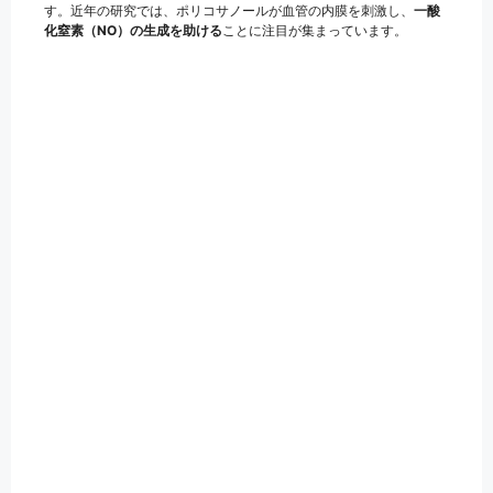
す。近年の研究では、ポリコサノールが血管の内膜を刺激し、
一酸
化窒素（NO）の生成を助ける
ことに注目が集まっています。