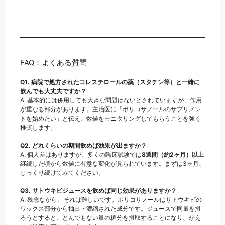
FAQ：よくある質問
Q1. 病院で処方されたコレステロールの薬（スタチン等）と一緒に
飲んでも大丈夫ですか？
A. 基本的には併用しても大きな問題はないとされていますが、作用
が重なる部分があります。主治医に「ポリコサノールのサプリメン
トを始めたい」と伝え、数値をモニタリングしてもらうことを強く
推奨します。
Q2. どれくらいの期間飲めば効果が出ますか？
A. 個人差はありますが、多くの臨床試験では
8週間（約2ヶ月）以上
継続した頃から数値に有意な変化が見られています。まずは3ヶ月、
じっくり続けてみてください。
Q3. サトウキビジュースを飲めば同じ効果がありますか？
A. 残念ながら、それは難しいです。ポリコサノールはサトウキビの
ワックス部分から抽出・濃縮された成分です。ジュースで同量を摂
ろうとすると、とんでもない量の糖分を摂取することになり、かえ