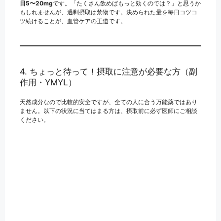
日5〜20mg
です。「たくさん飲めばもっと効くのでは？」と思うか
もしれませんが、過剰摂取は禁物です。決められた量を毎日コツコ
ツ続けることが、血管ケアの王道です。
4. ちょっと待って！摂取に注意が必要な方（副
作用・YMYL）
天然成分なので比較的安全ですが、全ての人に合う万能薬ではあり
ません。以下の状況に当てはまる方は、摂取前に必ず医師にご相談
ください。