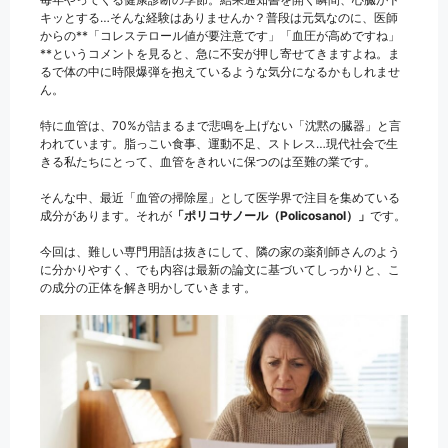
キッとする…そんな経験はありませんか？普段は元気なのに、医師
からの**「コレステロール値が要注意です」「血圧が高めですね」
**というコメントを見ると、急に不安が押し寄せてきますよね。ま
るで体の中に時限爆弾を抱えているような気分になるかもしれませ
ん。
特に血管は、70%が詰まるまで悲鳴を上げない「沈黙の臓器」と言
われています。脂っこい食事、運動不足、ストレス…現代社会で生
きる私たちにとって、血管をきれいに保つのは至難の業です。
そんな中、最近「血管の掃除屋」として医学界で注目を集めている
成分があります。それが
「ポリコサノール（Policosanol）」
です。
今回は、難しい専門用語は抜きにして、隣の家の薬剤師さんのよう
に分かりやすく、でも内容は最新の論文に基づいてしっかりと、こ
の成分の正体を解き明かしていきます。