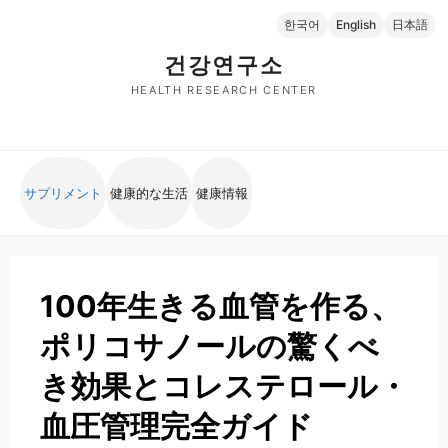
コ
한국어
English
日本語
ン
テ
건강연구소
ン
HEALTH RESEARCH CENTER
ツ
へ
ス
キ
サプリメント
健康的な生活
健康情報
ッ
プ
100年生きる血管を作る、
ポリコサノールの驚くべ
き効果とコレステロール・
血圧管理完全ガイド