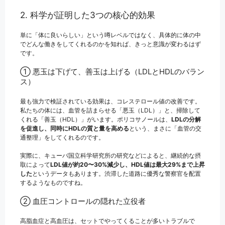
2. 科学が証明した3つの核心的効果
単に「体に良いらしい」という噂レベルではなく、具体的に体の中
でどんな働きをしてくれるのかを知れば、きっと意識が変わるはず
です。
① 悪玉は下げて、善玉は上げる（LDLとHDLのバラン
ス）
最も強力で検証されている効果は、コレステロール値の改善です。
私たちの体には、血管を詰まらせる「悪玉（LDL）」と、掃除して
くれる「善玉（HDL）」がいます。ポリコサノールは、
LDLの分解
を促進し、同時にHDLの質と量を高める
という、まさに「血管の交
通整理」をしてくれるのです。
実際に、キューバ国立科学研究所の研究などによると、継続的な摂
取によって
LDL値が約20〜30%減少し、HDL値は最大29%まで上昇
した
というデータもあります。渋滞した道路に優秀な警察官を配置
するようなものですね。
② 血圧コントロールの隠れた立役者
高脂血症と高血圧は、セットでやってくることが多いトラブルで