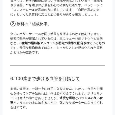
日本では、科学的根拠に基づいた機能が表示されている**「機能性
表示食品」**を選ぶのが最も安心で確実な近道です。パッケージに
「コレステロールが高めの方に適しています」「血圧が高めの方
に」といった具体的な文言と届出番号があるか確認しましょう。
② 原料の「組成比率」
全てのポリコサノールが同じ効果を発揮するわけではありません。
研究で効果が確認されているのは、主にキューバ産サトウキビ由来
など、
8種類の脂肪族アルコールが特定の比率で配合されているもの
です。安価な植物粉末ではなく、しっかりとした規格化された原料
かどうかが重要です。
6. 100歳まで歩ける血管を目指して
血管の健康は、一朝一夕には手に入りません。しかし、今日から関
心を持ってケアを始めれば、体は必ず応えてくれます。ポリコサノ
ールは魔法の薬ではありませんが、
適度な運動とバランスの良い食
事
という土台の上に加えることで、強力なサポーターになってくれ
るはずです。