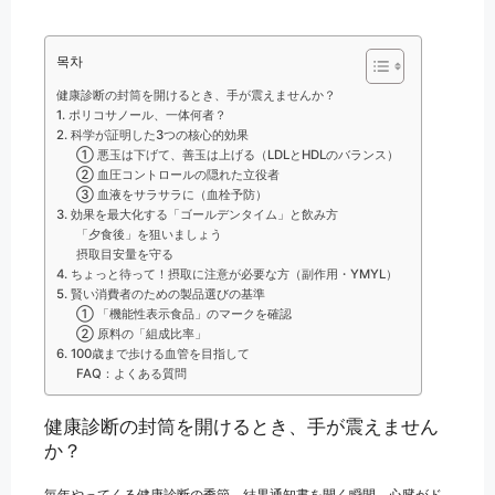
목차
健康診断の封筒を開けるとき、手が震えませんか？
1. ポリコサノール、一体何者？
2. 科学が証明した3つの核心的効果
① 悪玉は下げて、善玉は上げる（LDLとHDLのバランス）
② 血圧コントロールの隠れた立役者
③ 血液をサラサラに（血栓予防）
3. 効果を最大化する「ゴールデンタイム」と飲み方
「夕食後」を狙いましょう
摂取目安量を守る
4. ちょっと待って！摂取に注意が必要な方（副作用・YMYL）
5. 賢い消費者のための製品選びの基準
① 「機能性表示食品」のマークを確認
② 原料の「組成比率」
6. 100歳まで歩ける血管を目指して
FAQ：よくある質問
健康診断の封筒を開けるとき、手が震えません
か？
毎年やってくる健康診断の季節。結果通知書を開く瞬間、心臓がド