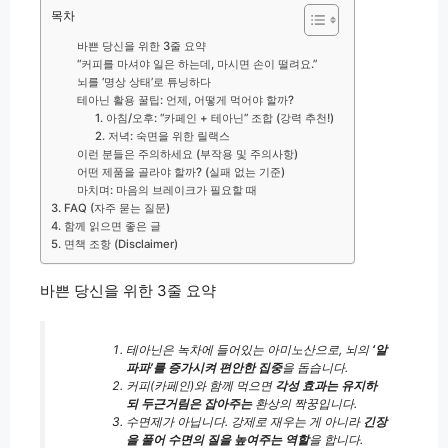
목차
바쁜 당신을 위한 3줄 요약
“커피를 마셔야 일은 하는데, 마시면 손이 떨려요.”
뇌를 ‘명상 상태’로 튜닝하다
테아닌 활용 꿀팁: 언제, 어떻게 먹어야 할까?
1. 아침/오후: “카페인 + 테아닌” 조합 (강력 추천!)
2. 저녁: 숙면을 위한 릴랙스
이런 분들은 주의하세요 (부작용 및 주의사항)
어떤 제품을 골라야 할까? (실패 없는 기준)
마치며: 마음의 브레이크가 필요할 때
3. FAQ (자주 묻는 질문)
4. 함께 읽으면 좋은 글
5. 면책 조항 (Disclaimer)
바쁜 당신을 위한 3줄 요약
테아닌은 녹차에 들어있는 아미노산으로, 뇌의
‘알
파파’를 증가시켜 편안한 집중
을 돕습니다.
커피(카페인)와 함께 먹으면
각성 효과는 유지하
되 두근거림은 잡아주는
환상의 짝꿍입니다.
수면제가 아닙니다. 강제로 재우는 게 아니라
긴장
을 풀어 수면의 질을 높여주는 역할
을 합니다.