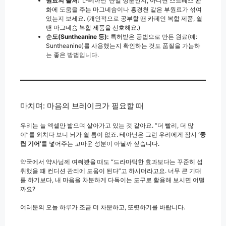
원료의 출처:
‘L-테아닌’ 단일 성분인지, 아니면 스트레스 완
화에 도움을 주는 마그네슘이나 홍경천 같은 부원료가 섞여
있는지 보세요. (개인적으로 공부할 땐 카페인 복합 제품, 쉴
땐 마그네슘 복합 제품을 선호해요.)
순도(Suntheanine 등):
특허받은 공법으로 만든 원료(예:
Suntheanine)를 사용했는지 확인하는 것도 품질을 가늠하
는 좋은 방법입니다.
마치며: 마음의 브레이크가 필요할 때
우리는 늘 엑셀만 밟으며 살아가고 있는 것 같아요. “더 빨리, 더 많
이”를 외치다 보니 뇌가 쉴 틈이 없죠. 테아닌은 그런 우리에게 잠시
‘중
립 기어’
를 넣어주는 고마운 성분이 아닐까 싶습니다.
약국에서 약사님께 여쭤봤을 때도 “드라마틱한 효과보다는 꾸준히 섭
취했을 때 컨디션 관리에 도움이 된다”고 하시더라고요. 너무 큰 기대
를 하기보다, 내 마음을 차분하게 다독이는 도구로 활용해 보시면 어떨
까요?
여러분의 오늘 하루가 조금 더 차분하고, 또렷하기를 바랍니다.