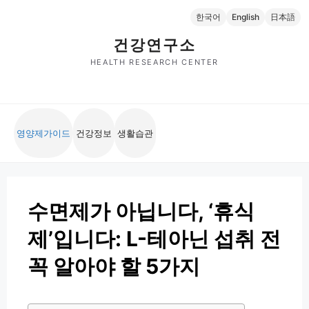
컨
한국어
English
日本語
텐
츠
건강연구소
로
HEALTH RESEARCH CENTER
건
너
뛰
기
영양제가이드
건강정보
생활습관
수면제가 아닙니다, ‘휴식
제’입니다: L-테아닌 섭취 전
꼭 알아야 할 5가지