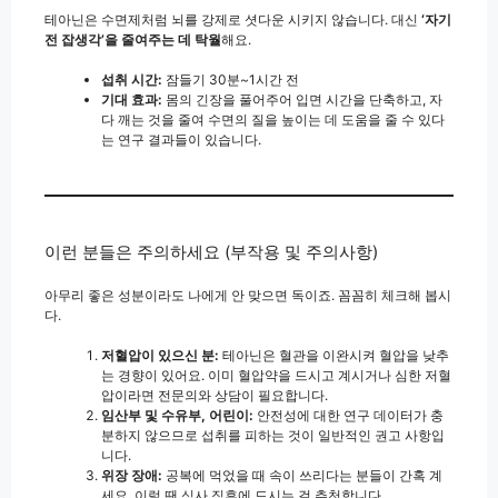
테아닌은 수면제처럼 뇌를 강제로 셧다운 시키지 않습니다. 대신
‘자기
전 잡생각’을 줄여주는 데 탁월
해요.
섭취 시간:
잠들기 30분~1시간 전
기대 효과:
몸의 긴장을 풀어주어 입면 시간을 단축하고, 자
다 깨는 것을 줄여 수면의 질을 높이는 데 도움을 줄 수 있다
는 연구 결과들이 있습니다.
이런 분들은 주의하세요 (부작용 및 주의사항)
아무리 좋은 성분이라도 나에게 안 맞으면 독이죠. 꼼꼼히 체크해 봅시
다.
저혈압이 있으신 분:
테아닌은 혈관을 이완시켜 혈압을 낮추
는 경향이 있어요. 이미 혈압약을 드시고 계시거나 심한 저혈
압이라면 전문의와 상담이 필요합니다.
임산부 및 수유부, 어린이:
안전성에 대한 연구 데이터가 충
분하지 않으므로 섭취를 피하는 것이 일반적인 권고 사항입
니다.
위장 장애:
공복에 먹었을 때 속이 쓰리다는 분들이 간혹 계
세요. 이럴 땐 식사 직후에 드시는 걸 추천합니다.