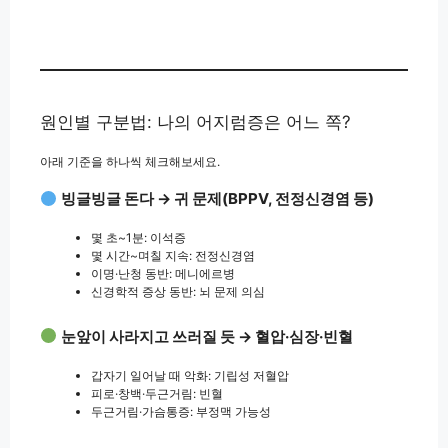
원인별 구분법: 나의 어지럼증은 어느 쪽?
아래 기준을 하나씩 체크해보세요.
빙글빙글 돈다 → 귀 문제(BPPV, 전정신경염 등)
몇 초~1분: 이석증
몇 시간~며칠 지속: 전정신경염
이명·난청 동반: 메니에르병
신경학적 증상 동반: 뇌 문제 의심
눈앞이 사라지고 쓰러질 듯 → 혈압·심장·빈혈
갑자기 일어날 때 악화: 기립성 저혈압
피로·창백·두근거림: 빈혈
두근거림·가슴통증: 부정맥 가능성