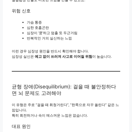
위험 신호
가슴 통증
심한 호흡곤란
심장이 ‘쿵’하고 멈출 듯 두근거림
반복적인 거의 실신하는 느낌
이런 경우 심장성 원인을 반드시 확인해야 합니다.
심장성 실신은
예고 없이 쓰러져 사고로 이어질 위험
이 높습니다.
균형 장애(Disequilibrium): 걸을 때 불안정하다
면 뇌 문제도 고려해야
이 유형은 주로 “걸을 때 휘청거린다”, “한쪽으로 자꾸 쏠린다” 같은 느
낌입니다.
특히 회전하거나 속이 메스꺼운 느낌은 없습니다.
대표 원인