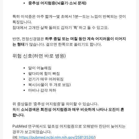
중추성 어지럼증(뇌줄기·소뇌 문제)
특히 이석증은 아주 짧게—몇 초에서 1분—도는 느낌이 반복되는 것이
특징입니다.
침대에서 고개만 살짝 돌려도 갑자기 ‘휙’ 하고 돌 수 있고요.
반면, 전정신경염은
하루 종일 또는 며칠 동안 계속 어지러움이 이어지
는 형태
가 많습니다. 걸으면 한쪽으로 쏠리기도 합니다.
위험 신호(하면 바로 병원)
말이 어눌해짐
팔다리에 힘이 빠짐
걷기가 매우 어려워짐
복시(사물이 두 개로 보임)
마비나 감각 저하
위 증상들은 ‘중추성 어지럼증’을 의미할 수 있습니다.
특히
소뇌경색은 회전성 어지럼증과 매우 비슷하게 나타나 오진이 흔
합니다.
PubMed 연구에서도 말초성 어지럼증으로 오해받아 진단이 늦어지는
경우가 보고되었습니다.
(예:
https://pubmed.ncbi.nlm.nih.gov/25813536/
)