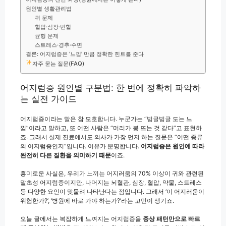
원인별 생활관리법
귀 문제
혈압·심장·빈혈
균형 문제
스트레스·경추·수면
결론: 어지럼증은 ‘느낌’ 만큼 정확한 힌트를 준다
자주 묻는 질문(FAQ)
어지럼증 원인별 구분법: 한 번에 정확히 파악하
는 실전 가이드
어지럼증이라는 말은 참 모호합니다. 누군가는 “빙글빙글 도는 느
낌”이라고 말하고, 또 어떤 사람은 “머리가 붕 뜨는 것 같다”고 표현하
죠. 그래서 실제 진료에서도 의사가 가장 먼저 하는 질문은 “어떤 종류
의 어지럼증인지”입니다. 이유가 분명합니다.
어지럼증은 원인에 따라
완전히 다른 질환을 의미하기 때문
이죠.
흥미로운 사실은, 우리가 느끼는 어지러움의 70% 이상이 귀와 관련된
말초성 어지럼증이지만, 나머지는 뇌혈관, 심장, 혈압, 약물, 스트레스
등 다양한 요인이 맞물려 나타난다는 점입니다. 그래서 ‘이 어지러움이
위험한가?’, ‘병원에 바로 가야 하는가?’라는 고민이 생기죠.
오늘 글에서는 복잡하게 느껴지는 어지럼증을
증상 패턴만으로 빠르