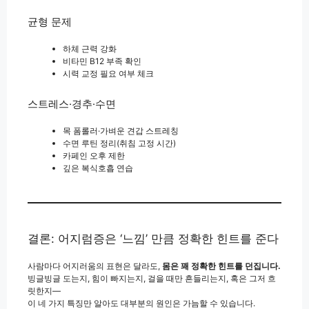
균형 문제
하체 근력 강화
비타민 B12 부족 확인
시력 교정 필요 여부 체크
스트레스·경추·수면
목 폼롤러·가벼운 견갑 스트레칭
수면 루틴 정리(취침 고정 시간)
카페인 오후 제한
깊은 복식호흡 연습
결론: 어지럼증은 ‘느낌’ 만큼 정확한 힌트를 준다
사람마다 어지러움의 표현은 달라도,
몸은 꽤 정확한 힌트를 던집니다.
빙글빙글 도는지, 힘이 빠지는지, 걸을 때만 흔들리는지, 혹은 그저 흐
릿한지—
이 네 가지 특징만 알아도 대부분의 원인은 가늠할 수 있습니다.