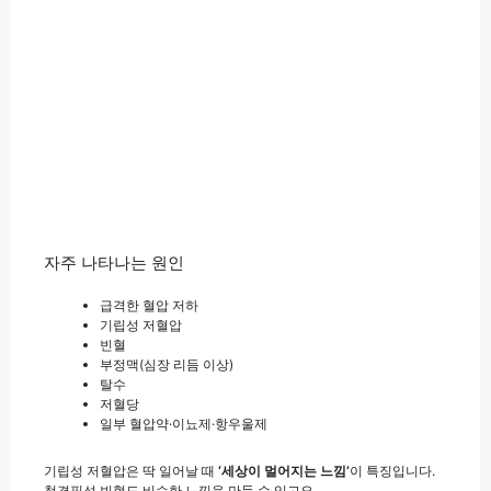
자주 나타나는 원인
급격한 혈압 저하
기립성 저혈압
빈혈
부정맥(심장 리듬 이상)
탈수
저혈당
일부 혈압약·이뇨제·항우울제
기립성 저혈압은 딱 일어날 때
‘세상이 멀어지는 느낌’
이 특징입니다.
철결핍성 빈혈도 비슷한 느낌을 만들 수 있고요.