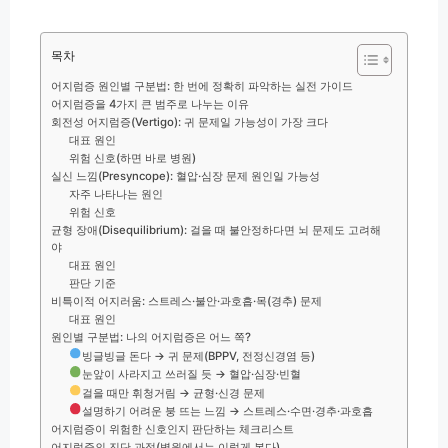
목차
어지럼증 원인별 구분법: 한 번에 정확히 파악하는 실전 가이드
어지럼증을 4가지 큰 범주로 나누는 이유
회전성 어지럼증(Vertigo): 귀 문제일 가능성이 가장 크다
대표 원인
위험 신호(하면 바로 병원)
실신 느낌(Presyncope): 혈압·심장 문제 원인일 가능성
자주 나타나는 원인
위험 신호
균형 장애(Disequilibrium): 걸을 때 불안정하다면 뇌 문제도 고려해
야
대표 원인
판단 기준
비특이적 어지러움: 스트레스·불안·과호흡·목(경추) 문제
대표 원인
원인별 구분법: 나의 어지럼증은 어느 쪽?
빙글빙글 돈다 → 귀 문제(BPPV, 전정신경염 등)
눈앞이 사라지고 쓰러질 듯 → 혈압·심장·빈혈
걸을 때만 휘청거림 → 균형·신경 문제
설명하기 어려운 붕 뜨는 느낌 → 스트레스·수면·경추·과호흡
어지럼증이 위험한 신호인지 판단하는 체크리스트
어지럼증의 진단 과정(병원에서는 이렇게 본다)