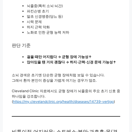
뇌졸중(특히 소뇌·뇌간)
파킨슨병 초기
말초 신경병증(당뇨 등)
시력 문제
하지 근력 약화
노화로 인한 균형 능력 저하
판단 기준
걸을 때만 어지럽다 → 균형 장애 가능성↑
앉아있을 땐 거의 괜찮다 → 하지·근력·신경 문제 가능성↑
소뇌 경색은 초기엔 단순한 균형 장애처럼 보일 수 있습니다.
그래서 환자 본인이 증상을 가볍게 여기는 경우가 많죠.
Cleveland Clinic 자료에서도 균형 장애가 뇌졸중의 주요 초기 신호 중
하나임을 강조합니다.
(
https://my.clevelandclinic.org/health/diseases/14739-vertigo
)
비특이적 어지러움: 스트레스·불안·과호흡·목(경