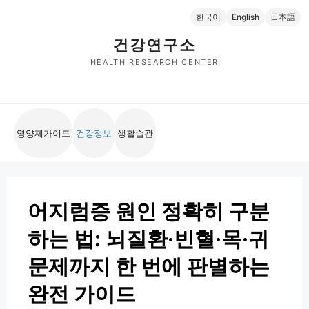
컨
한국어
English
日本語
텐
츠
건강연구소
로
HEALTH RESEARCH CENTER
건
너
뛰
기
영양제가이드
건강정보
생활습관
어지럼증 원인 정확히 구분
하는 법: 뇌질환·빈혈·목·귀
문제까지 한 번에 판별하는
완전 가이드