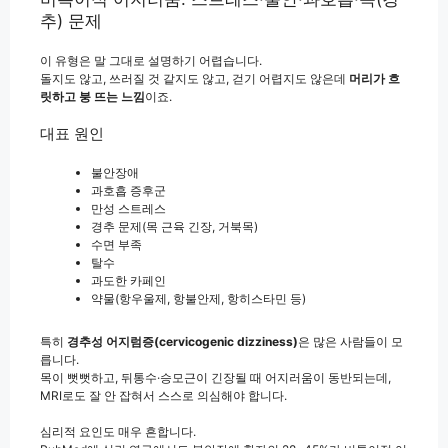
추) 문제
이 유형은 말 그대로 설명하기 어렵습니다.
돌지도 않고, 쓰러질 것 같지도 않고, 걷기 어렵지도 않은데
머리가 흐
릿하고 붕 뜨는 느낌
이죠.
대표 원인
불안장애
과호흡 증후군
만성 스트레스
경추 문제(목 근육 긴장, 거북목)
수면 부족
탈수
과도한 카페인
약물(항우울제, 항불안제, 항히스타민 등)
특히
경추성 어지럼증(cervicogenic dizziness)
은 많은 사람들이 모
릅니다.
목이 뻣뻣하고, 뒤통수·승모근이 긴장될 때 어지러움이 동반되는데,
MRI로도 잘 안 잡혀서 스스로 의심해야 합니다.
심리적 요인도 매우 흔합니다.