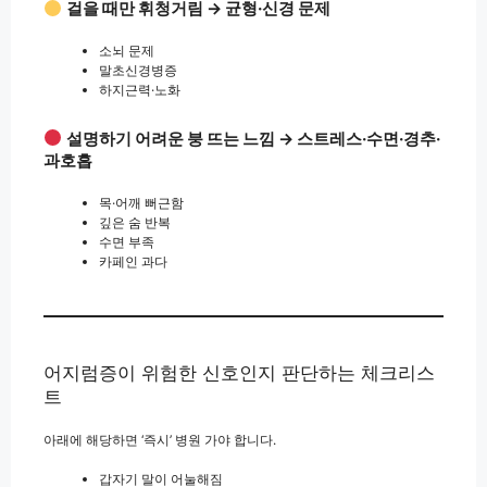
걸을 때만 휘청거림 → 균형·신경 문제
소뇌 문제
말초신경병증
하지근력·노화
설명하기 어려운 붕 뜨는 느낌 → 스트레스·수면·경추·
과호흡
목·어깨 뻐근함
깊은 숨 반복
수면 부족
카페인 과다
어지럼증이 위험한 신호인지 판단하는 체크리스
트
아래에 해당하면 ‘즉시’ 병원 가야 합니다.
갑자기 말이 어눌해짐