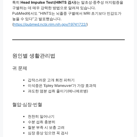
특히
Head Impulse Test(HINTS 검사)
는 말초성·중추성 어지럼증을
구별하는 데 매우 강력한 방법으로 알려져 있습니다.
PubMed에서도 “HINTS는 뇌졸중 구별에서 MRI 초기보다 민감도가
높을 수 있다”고 발표했습니다.
(
https://pubmed.ncbi.nlm.nih.gov/19741722/
)
원인별 생활관리법
귀 문제
갑작스러운 고개 회전 피하기
이석증은 ‘Epley Maneuver’가 가장 효과적
과도한 염분 섭취 줄이기(메니에르병)
혈압·심장·빈혈
천천히 일어나기
수분 섭취 충분히
철분 부족 시 보충 고려
심장 증상 있으면 꼭 검사