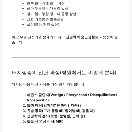
한쪽 팔다리에 힘이 빠짐
심한 두통이 번개처럼 발생
걷기 불가능할 정도의 균형 상실
심한 가슴통증·호흡곤란
실신(또는 거의 실신)
이 경우는 전정기관 문제가 아니라
신경학적 응급상황
일 가능성이 높
습니다.
어지럼증의 진단 과정(병원에서는 이렇게 본다)
의사는 다음 다섯 가지를 가장 먼저 확인합니다.
어떤 느낌인지(Vertigo / Presyncope / Disequilibrium /
Nonspecific)
발생 패턴(갑자기? 반복적? 지속?)
유발 동작(고개 돌릴 때, 일어날 때, 걸을 때)
신경학적 검사(보행, 눈떨림, 근력 등)
필요 시 영상 검사(MRI)