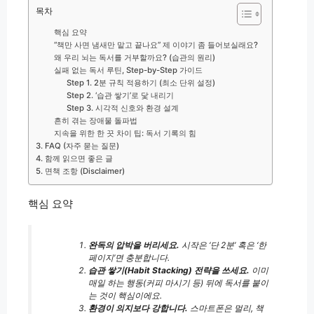
목차
핵심 요약
“책만 사면 냄새만 맡고 끝나요” 제 이야기 좀 들어보실래요?
왜 우리 뇌는 독서를 거부할까요? (습관의 원리)
실패 없는 독서 루틴, Step-by-Step 가이드
Step 1. 2분 규칙 적용하기 (최소 단위 설정)
Step 2. ‘습관 쌓기’로 닻 내리기
Step 3. 시각적 신호와 환경 설계
흔히 겪는 장애물 돌파법
지속을 위한 한 끗 차이 팁: 독서 기록의 힘
3. FAQ (자주 묻는 질문)
4. 함께 읽으면 좋은 글
5. 면책 조항 (Disclaimer)
핵심 요약
완독의 압박을 버리세요.
시작은 ‘단 2분’ 혹은 ‘한
페이지’면 충분합니다.
습관 쌓기(Habit Stacking) 전략을 쓰세요.
이미
매일 하는 행동(커피 마시기 등) 뒤에 독서를 붙이
는 것이 핵심이에요.
환경이 의지보다 강합니다.
스마트폰은 멀리, 책