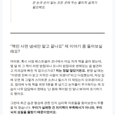
은 눈과 손이 닿는 모든 곳에 두는 물리적 설계가
필요해요.
“책만 사면 냄새만 맡고 끝나요” 제 이야기 좀 들어보실
래요?
여러분, 혹시 서점 베스트셀러 코너에서 야심 차게 책을 골라 왔는데,
몇 달 뒤 그 책이 라면 받침대나 모니터 받침대로 변해있는 걸 발견하
고 자괴감에 빠진 적 없으신가요?
저는 정말 많았거든요.
분명 살 때는
“이번엔 진짜 다 읽고 지적인 사람이 되겠다!”라고 다짐했는데, 막상 집
에 오면 왜 그렇게 스마트폰 쇼츠나 릴스가 더 재밌는지 모르겠더라고
요. 침대에 누워 책을 펴면 5분을 못 넘기고 눈꺼풀이 무거워지는 제 모
습이 너무 답답해서 한때는 ‘난 원래 책이랑 안 맞나 봐’라며 포기하기
도 했어요.
그런데 최근 습관 형성에 관한 인지 심리학 자료들을 찾아보면서 무릎
을 탁 쳤습니다.
우리가 실패한 건 의지력이 부족해서가 아니라, 우리
뇌의 성질을 몰랐기 때문이었어요.