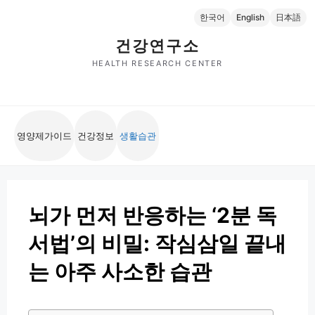
컨
한국어
English
日本語
텐
츠
건강연구소
로
HEALTH RESEARCH CENTER
건
너
뛰
기
영양제가이드
건강정보
생활습관
뇌가 먼저 반응하는 ‘2분 독
서법’의 비밀: 작심삼일 끝내
는 아주 사소한 습관