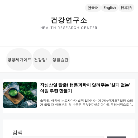
컨
한국어
English
日本語
텐
츠
건강연구소
로
HEALTH RESEARCH CENTER
건
너
뛰
기
영양제가이드
건강정보
생활습관
작심삼일 탈출! 행동과학이 알려주는 ‘실패 없는’
아침 루틴 만들기
솔직히, 아침에 눈뜨자마자 벌떡 일어나는 게 가능한가요? 알람 소리
가 울릴 때 여러분의 첫 반응은 무엇인가요? 아마도 무의식적으로 ‘스
누즈(Snooze)’ 버튼을 찾아 5분만 더 자고 싶다는 유혹과 싸우고 계실
겁니다. 저 또한 오랫동안 그랬습니다. SNS 속 인플루언서들은 새벽
5시에 일어나 명상을 하고, 운동을 하고, 완벽한 영양식까지 챙겨 먹
는다는데, 나의 현실은 출근 시간에 늦지 않으려 허둥지둥 씻고 나가
기 …
더 읽기
검색