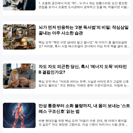
1. 조용한 공간에서 터진 ‘끅!’… 누구나 겪는 당황스러운 순간 중요한
면접을 보거나 조용한 도서관에서 공부하고 있을 때, 하필이면 이럴
때 갑자기 ‘끅!’ 하고 딸꾹질이 찾아온 경험 다들 있으시죠? 손으로 입
을 막아보기도 하고 숨을 억지로 참아보지만, 내 의지와는 상관없이
터져 나오는 소리 때문에 난감했던 적이 한두 번이 아닐 겁니다. 저 역
시 얼마 전 중요한 미팅을 앞두고 …
더 읽기
뇌가 먼저 반응하는 ‘2분 독서법’의 비밀: 작심삼일
끝내는 아주 사소한 습관
핵심 요약 “책만 사면 냄새만 맡고 끝나요” 제 이야기 좀 들어보실래
요? 여러분, 혹시 서점 베스트셀러 코너에서 야심 차게 책을 골라 왔는
데, 몇 달 뒤 그 책이 라면 받침대나 모니터 받침대로 변해있는 걸 발
견하고 자괴감에 빠진 적 없으신가요? 저는 정말 많았거든요. 분명 살
때는 “이번엔 진짜 다 읽고 지적인 사람이 되겠다!”라고 다짐했는데,
막상 집에 오면 왜 …
더 읽기
자도 자도 피곤한 당신, 혹시 ‘에너지 도둑’ 비타민
B 결핍인가요?
핵심 요약 박스 “커피로 버티는 하루, 사실은 비타민 B가 고갈된 신호
일지도 몰라요.” 저도 한때는 ‘카페인 중독’ 수준이었어요. 아침에 눈
뜨자마자 아메리카노 한 잔을 마셔야 겨우 뇌가 깨는 느낌이었죠. 그
런데 어느 날 논문을 뒤지다가 무릎을 탁 쳤습니다. 식약처 고시 내용
을 보니, 비타민 B군이 부족하면 우리가 먹은 음식이 에너지로 바뀌지
못하고 그냥 노폐물처럼 쌓인다는 거예요. 쉽게 말해 …
더 읽기
만성 통증부터 소화 불량까지, 내 몸이 보내는 ‘스트
레스 구조신호’ 읽는 법
바쁜 현대인을 위한 핵심 요약 “마음이 아픈 건데, 왜 어깨가 찢어질
것 같죠?” 저도 예전엔 그랬어요. 마감 기한이 닥치거나 사람 관계 때
문에 힘들 때면 꼭 체한 것처럼 속이 더부룩하고 뒷목이 뻣뻣해지더라
고요. 처음엔 단순히 ‘자세가 안 좋아서’, ‘뭘 잘못 먹어서’ 그런 줄로만