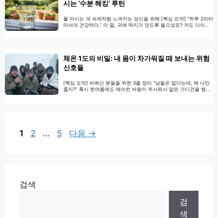
시는 ‘수분 해킹’ 루틴
물 마시는 게 숙제처럼 느껴지는 당신을 위해 [핵심 요약] “하루 2리터
마셔야 건강하다.” 이 말, 귀에 딱지가 앉도록 들으셨죠? 저도 다이어
리에 ‘물 8잔 마시기’ 체크리스트를 만들어 놓고 매일 실패했던 기억이
납니다. 맹물은 비린내 나고, 억지로 들이키면 배만 출렁거리고, 화장
실은 또 왜 그리 자주 가고 싶은지… 정말 귀찮고 힘들더라고요. 그런
데 최근 관련 논문들을 파고들면서 무릎을 탁 …
더 읽기
체온 1도의 비밀: 내 몸이 차가워질 때 보내는 위험
신호들
[핵심 요약] 바쁘신 분들을 위한 3줄 정리 “남들은 덥다는데, 왜 나만
춥지?” 혹시 한여름에도 에어컨 바람이 무서워서 얇은 가디건을 챙기
시나요? 아니면 이불 속에 들어가도 발이 시려워서 양말을 신고 주무
신 적 있으신가요? 사실 저도 몇 년 전까진 그랬어요. 친구들과 카페에
가면 다들 ‘아아(아이스 아메리카노)’를 시키는데, 저 혼자 따뜻한 차
를 시키면서 “난 원래 추위를 많이 타”라고 대수롭지 …
더 읽기
페
페
페
1
2
…
5
다음
→
이
이
이
지
지
지
검색
검
색