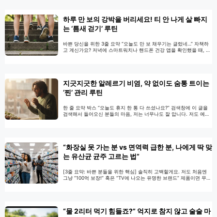
알았죠. 그런데 관련 연구들을 깊게 파헤쳐 보면서 무릎을 탁 쳤습니
다. 스트레스는 눈에 보이지 않는 …
더 읽기
하루 만 보의 강박을 버리세요! 티 안 나게 살 빠지
는 ‘틈새 걷기’ 루틴
바쁜 당신을 위한 3줄 요약 “오늘도 만 보 채우기는 글렀네…” 자책하
고 계신가요? 저녁에 스마트워치나 핸드폰 건강 앱을 확인했을 때, 찍
혀 있는 ‘3,245보’ 같은 숫자를 보면 한숨부터 나오지 않나요? 저도 예
전엔 그랬어요. 퇴근하고 집에 오면 녹초가 되는데, 부족한 걸음 수를
채우겠다고 밤 11시에 거실을 좀비처럼 뱅뱅 돌았던 적도 있거든요.
그때 느꼈던 자괴감이란… 정말 답답하더라고요. 그런데 제가 …
더 읽
기
지긋지긋한 알레르기 비염, 약 없이도 숨통 트이는
‘찐’ 관리 루틴
한 줄 요약 박스 “오늘도 휴지 한 통 다 쓰셨나요?” 검색창에 이 글을
검색해서 들어오신 분들의 마음, 저는 너무나도 잘 압니다. 저도 예전
엔 아침에 눈 뜨자마자 재채기를 열 번씩 하고, 코가 헐 정도로 닦아내
며 하루를 시작했거든요. “그냥 남들처럼 코로 숨만 좀 쉬고 싶다”는
그 간절함, 정말 답답하고 서러운 기분이 들 때가 많죠. 하지만 비염은
단순히 …
더 읽기
“화장실 못 가는 분 vs 면역력 급한 분, 나에게 딱 맞
는 유산균 균주 고르는 법”
[3줄 요약: 바쁜 분들을 위한 핵심] 솔직히 고백할게요. 저도 처음엔
그냥 “100억 보장!” 혹은 “TV에 나오는 유명한 브랜드” 제품이면 무조
건 좋은 줄 알았습니다. 그런데 웬걸, 남들은 먹고 화장실을 잘 간다는
데 저는 오히려 가스가 차고 속이 더부룩해서 미치겠더라고요. 정말
답답하고 억울했죠. 내 돈 내고 내가 아프다니! 그때부터 오기가 생겨
서 논문이랑 성분표를 파고들기 시작했습니다. 그러다 무릎을 탁 …
더
읽기
“물 2리터 먹기 힘들죠?” 억지로 참지 않고 술술 마