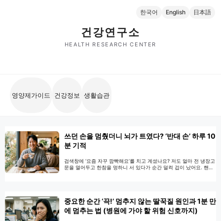
컨
한국어
English
日本語
텐
츠
건강연구소
로
HEALTH RESEARCH CENTER
건
너
뛰
기
영양제가이드
건강정보
생활습관
쓰던 손을 멈췄더니 뇌가 트였다? ‘반대 손’ 하루 10
분 기적
검색창에 ‘요즘 자꾸 깜빡해요’를 치고 계셨나요? 저도 얼마 전 냉장고
문을 열어두고 한참을 멍하니 서 있다가 순간 덜컥 겁이 났어요. 핸드
폰을 손에 쥐고서 ‘내 정신 좀 봐, 휴대폰 어디 갔지?’ 하면서 집안을 뒤
진 적도 있었고요. 주위 친구들에게 말했더니 다들 “너도 벌써부터 그
러면 어떡하냐”며 웃어넘기지만, 속으로는 ‘내 뇌가 벌써 굳어가나?’
싶어 괜히 씁쓸하고 불안하더라고요. 영양제를 사서 …
더 읽기
중요한 순간 ‘끅!’ 멈추지 않는 딸꾹질 원인과 1분 만
에 멈추는 법 (병원에 가야 할 위험 신호까지)